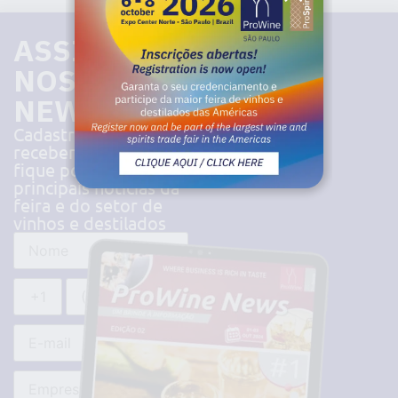
ASSINE
NOSSA
NEWSLETTER
Cadastre-se para
receber nossa news e
fique por dentro das
principais notícias da
feira e do setor de
vinhos e destilados