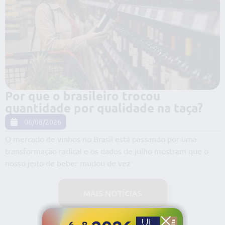
Por que o brasileiro trocou
quantidade por qualidade na taça?
06/08/2026
O mercado de vinhos no Brasil está passando por uma
transformação radical e os dados de julho mostram que o
nosso jeito de beber mudou de vez
MAIS NOTÍCIAS