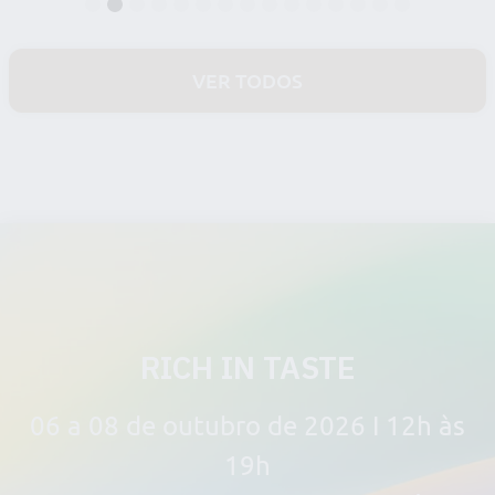
1
2
3
4
5
6
7
8
9
10
11
12
13
14
15
VER TODOS
RICH IN TASTE
06 a 08 de outubro de 2026 I 12h às
19h