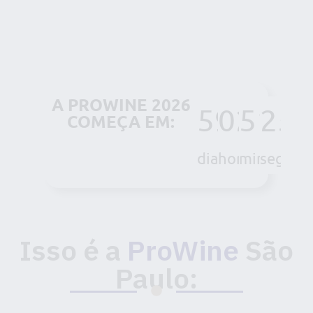
Expo Center Norte I São Paulo/SP
A PROWINE 2026
59
02
51
24
COMEÇA EM:
dias
horas
minutos
segund
Isso é a
ProWine
São
Paulo: