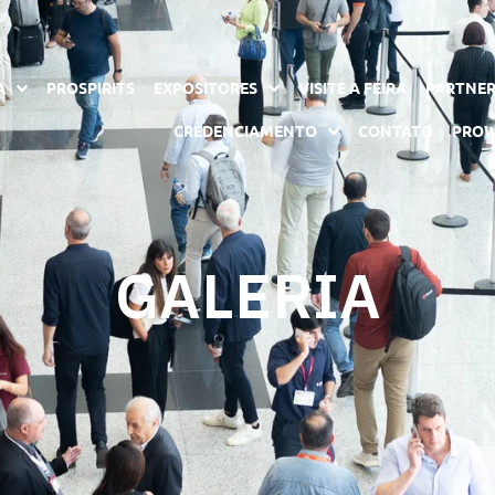
A
PROSPIRITS
EXPOSITORES
VISITE A FEIRA
PARTNE
CREDENCIAMENTO
CONTATO
PROW
GALERIA