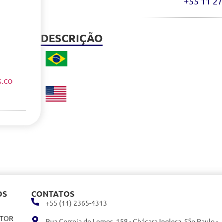
+55 11 2
DESCRIÇÃO
.co
OS
CONTATOS
+55 (11) 2365-4313
ITOR
Rua Correia de Lemos, 158 - Chácara Inglesa, São Paulo -