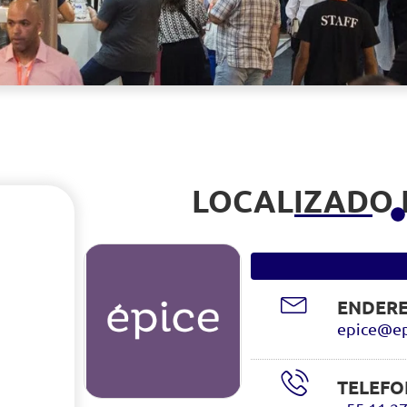
LOCALIZADO
ENDERE
epice@ep
TELEFO