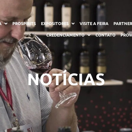
A
PROSPIRITS
EXPOSITORES
VISITE A FEIRA
PARTNE
CREDENCIAMENTO
CONTATO
PROW
NOTÍCIAS