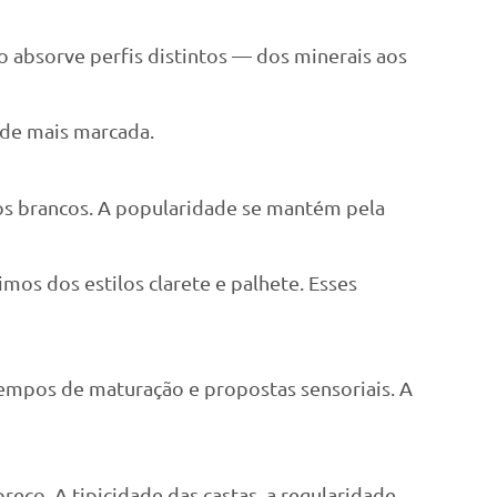
o absorve perfis distintos — dos minerais aos
ade mais marcada.
 dos brancos. A popularidade se mantém pela
mos dos estilos clarete e palhete. Esses
empos de maturação e propostas sensoriais. A
ço. A tipicidade das castas, a regularidade