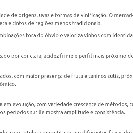
dade de origens, uvas e formas de vinificação. O mercad
ta e tintos de regiões menos tradicionais.
binações fora do óbvio e valoriza vinhos com identid
zado por cor clara, acidez firme e perfil mais próximo
dos, com maior presença de fruta e taninos sutis, próxi
nômico.
ua em evolução, com variedade crescente de métodos, t
os períodos sur lie mostra amplitude e consistência.
, com rótulos competitivos em diferentes faixas de pre