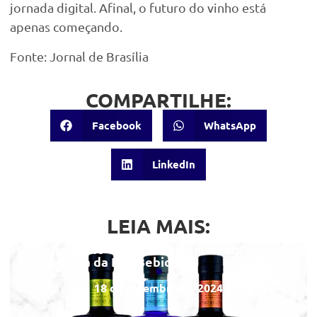
jornada digital. Afinal, o futuro do vinho está
apenas começando.
Fonte: Jornal de Brasília
COMPARTILHE:
Facebook
WhatsApp
LinkedIn
LEIA MAIS:
Pioneirismo e criatividade marcam
trajetória da NIB Bebidas
18 de setembro de 2024