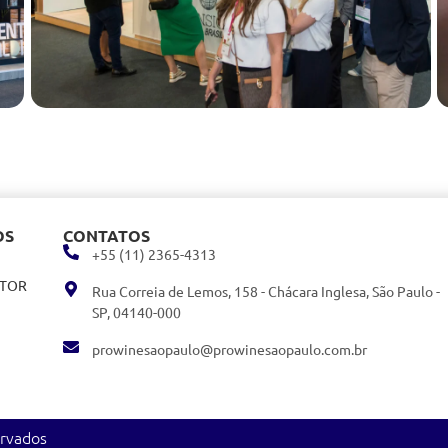
OS
CONTATOS
+55 (11) 2365-4313
ITOR
Rua Correia de Lemos, 158 - Chácara Inglesa, São Paulo -
SP, 04140-000
prowinesaopaulo@prowinesaopaulo.com.br
ervados