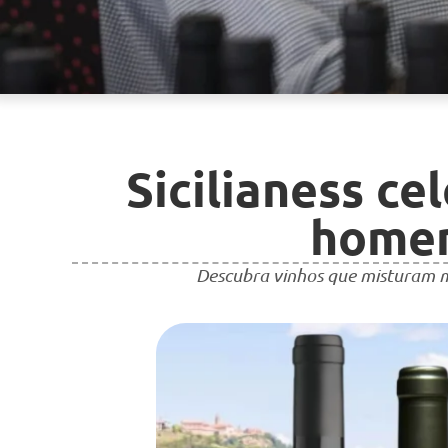
Sicilianess ce
homen
Descubra vinhos que misturam mi