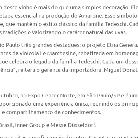
 deste vinho é mais do que uma simples decoração. Ele 
etapa essencial na produção do Amarone. Esse símbolo 
e, que mantém o estilo clássico da família Tedeschi. Ca
s tradições e valorizando o caráter natural das uvas.
 São Paulo três grandes destaques: o projeto Etna Gener
mantes da vinícola Le Marchesine, rebatizada em homena
que celebra o legado da família Tedeschi. Cada um desses
ncia”, reitera o gerente da importadora, Miguel Donate
outubro, no Expo Center Norte, em São Paulo/SP e é um 
porcionado uma experiência única, reunindo os principai
g e compartilhamento de conhecimentos.
rasil, Inner Group e Messe Düsseldorf.
ão gratuitas a profissionais do setor. Garanta sua partic