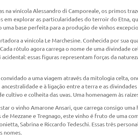
ias na vinícola Alessandro di Camporeale, os primos tra
em explorar as particularidades do terroir do Etna, qu
do uma base perfeita para a produção de vinhos excepcio
ora a vinícola Le Marchesine. Conhecida por sua quali
. Cada rótulo agora carrega o nome de uma divindade cel
acidental: essas figuras representam forças da natureza
 convidado a uma viagem através da mitologia celta, o
à ancestralidade e à ligação entre a terra e as divindad
 de cultivo e colheita das uvas. Uma homenagem às raíze
star o vinho Amarone Ansari, que carrega consigo uma 
as de Mezzane e Tregnago, este vinho é fruto de uma com
ietta, Sabrina e Riccardo Tedeschi. Essas três persona
us nomes.