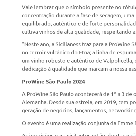
Vale lembrar que o símbolo presente no rótulo
concentração durante a fase de secagem, uma 
equilibrado, autêntico e de forte personalidad
cultiva vinhos de alta qualidade, respeitando a
“Neste ano, a Sicilianess traz para a ProWine
no terroir vulcânico do Etna; a linha de espu
um vinho robusto e autêntico de Valpolicella, 
dedicação à qualidade que marcam a nossa essê
ProWine São Paulo 2024
A ProWine São Paulo acontecerá de 1º a 3 de 
Alemanha. Desde sua estreia, em 2019, tem pro
geração de negócios, lançamentos, networkin
O evento é uma realização conjunta da Emme B
As inscrições para visitantes estão abertas e s