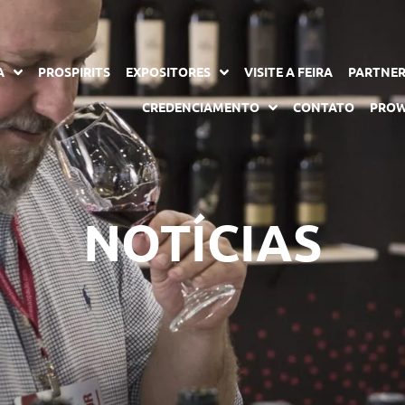
A
PROSPIRITS
EXPOSITORES
VISITE A FEIRA
PARTNE
CREDENCIAMENTO
CONTATO
PROW
NOTÍCIAS