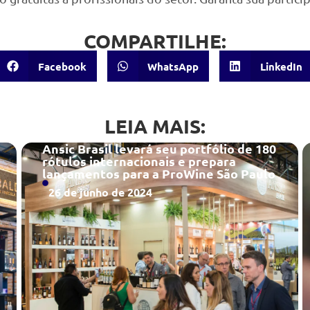
COMPARTILHE:
Facebook
WhatsApp
LinkedIn
LEIA MAIS:
Ansic Brasil levará seu portfólio de 180
rótulos internacionais e prepara
lançamentos para a ProWine São Paulo
26 de junho de 2024