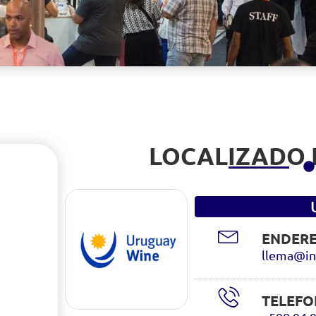
LOCALIZADO
ENDERE
llema@in
TELEFO