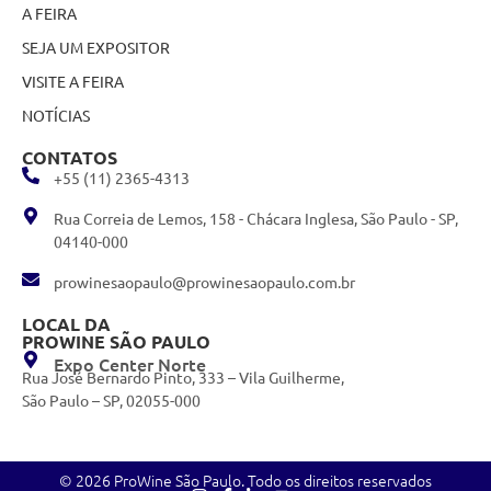
A FEIRA
SEJA UM EXPOSITOR
VISITE A FEIRA
NOTÍCIAS
CONTATOS
+55 (11) 2365-4313
Rua Correia de Lemos, 158 - Chácara Inglesa, São Paulo - SP,
04140-000
prowinesaopaulo@prowinesaopaulo.com.br
LOCAL DA
PROWINE SÃO PAULO
Expo Center Norte
Rua José Bernardo Pinto, 333 – Vila Guilherme,
São Paulo – SP, 02055-000
© 2026 ProWine São Paulo. Todo os direitos reservados