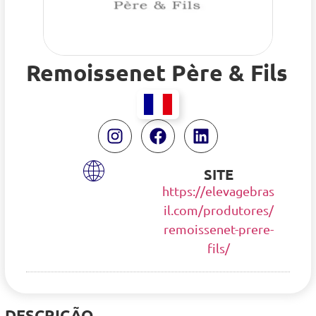
Remoissenet Père & Fils
SITE
https://elevagebras
il.com/produtores/
remoissenet-prere-
fils/
DESCRIÇÃO