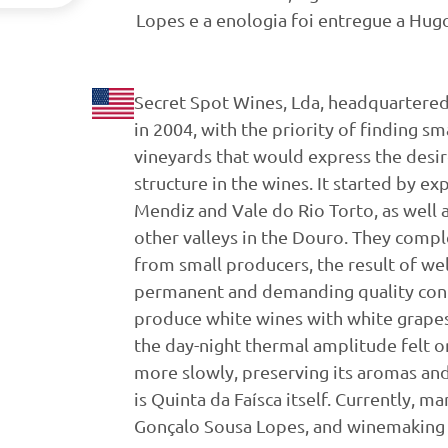
Lopes e a enologia foi entregue a Hugo
Secret Spot Wines, Lda, headquartered 
in 2004, with the priority of finding s
vineyards that would express the desi
structure in the wines. It started by ex
Mendiz and Vale do Rio Torto, as well a
other valleys in the Douro. They com
from small producers, the result of we
permanent and demanding quality contr
produce white wines with white grapes
the day-night thermal amplitude felt o
more slowly, preserving its aromas and 
is Quinta da Faísca itself. Currently, 
Gonçalo Sousa Lopes, and winemaking 