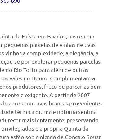
 569 890
uinta da Faísca em Favaios, nasceu em
r pequenas parcelas de vinhas de uvas
 vinhos a complexidade, a elegância, a
meçou-se por explorar pequenas parcelas
le do Rio Torto para além de outras
utros vales no Douro. Complementam a
nos produtores, fruto de parcerias bem
anente e exigente. A partir de 2007
os brancos com uvas brancas provenientes
itude térmica diurna e noturna sentida
adurecer mais lentamente, preservando
 privilegiados é a própria Quinta da
ltura estão sob a alçada de Gonçalo Sousa