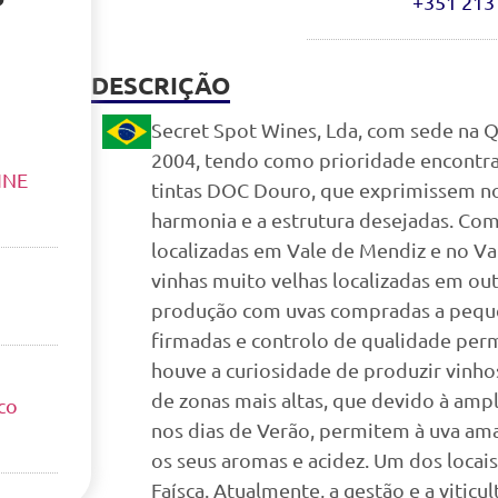
+351 213
DESCRIÇÃO
Secret Spot Wines, Lda, com sede na Q
2004, tendo como prioridade encontra
INE
tintas DOC Douro, que exprimissem nos
harmonia e a estrutura desejadas. Co
localizadas em Vale de Mendiz e no Va
vinhas muito velhas localizadas em o
produção com uvas compradas a peque
firmadas e controlo de qualidade perm
houve a curiosidade de produzir vinh
de zonas mais altas, que devido à ampl
co
nos dias de Verão, permitem à uva am
os seus aromas e acidez. Um dos locais
Faísca. Atualmente, a gestão e a viticu