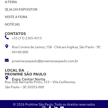
A FEIRA
SEJA UM EXPOSITOR
VISITE A FEIRA
NOTÍCIAS
CONTATOS
+55 (11) 2365-4313
Rua Correia de Lemos, 158 - Chácara Inglesa, São Paulo - SP,
04140-000
prowinesaopaulo@prowinesaopaulo.com.br
LOCAL DA
PROWINE SÃO PAULO
Expo Center Norte
Rua José Bernardo Pinto, 333 – Vila Guilherme,
São Paulo – SP, 02055-000
© 2026 ProWine São Paulo. Todo os direitos reservados