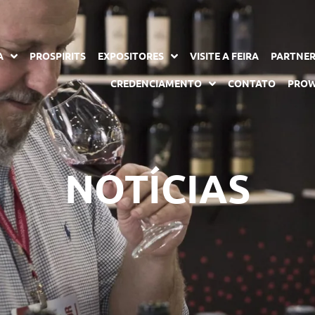
A
PROSPIRITS
EXPOSITORES
VISITE A FEIRA
PARTNE
CREDENCIAMENTO
CONTATO
PROW
NOTÍCIAS