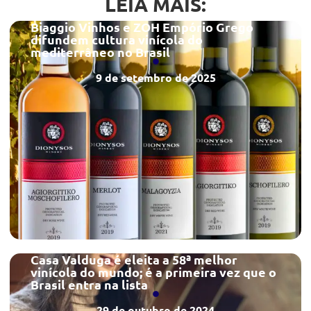
LEIA MAIS:
Biaggio Vinhos e ZOH Empório Grego
difundem cultura vinícola do
mediterrâneo no Brasil
9 de setembro de 2025
Casa Valduga é eleita a 58ª melhor
vinícola do mundo; é a primeira vez que o
Brasil entra na lista
29 de outubro de 2024