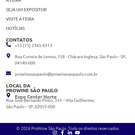
SEJA UM EXPOSITOR
VISITE A FEIRA
NOTÍCIAS
CONTATOS
+55 (11) 2365-4313
Rua Correia de Lemos, 158 - Chácara Inglesa, São Paulo - SP,
04140-000
prowinesaopaulo@prowinesaopaulo.com.br
LOCAL DA
PROWINE SÃO PAULO
Expo Center Norte
Rua José Bernardo Pinto, 333 – Vila Guilherme,
São Paulo – SP, 02055-000
© 2026 ProWine São Paulo. Todo os direitos reservados