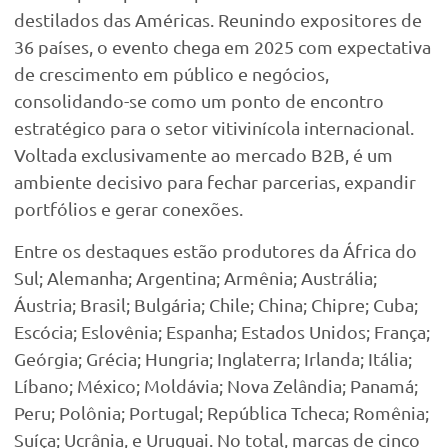
destilados das Américas. Reunindo expositores de
36
países, o evento chega em 2025 com expectativa
de crescimento em público e negócios,
consolidando-se como um ponto de encontro
estratégico para o setor vitivinícola internacional.
Voltada exclusivamente ao mercado B2B, é um
ambiente decisivo para fechar parcerias, expandir
portfólios e gerar conexões.
Entre os destaques estão produtores da
África do
Sul; Alemanha; Argentina; Armênia; Austrália;
Áustria; Brasil; Bulgária; Chile; China; Chipre; Cuba;
Escócia; Eslovênia; Espanha; Estados Unidos;
França;
Geórgia; Grécia; Hungria; Inglaterra; Irlanda; Itália;
Líbano; México; Moldávia; Nova Zelândia;
Panamá;
Peru; Polônia; Portugal; República Tcheca; Romênia;
Suíça; Ucrânia, e Uruguai.
No total, marcas de cinco