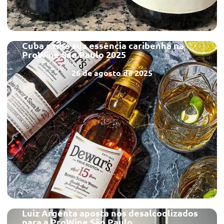
Cuba exibe sua essência caribenha na
ProWine São Paulo 2025
26 de agosto de 2025
Luiz Argenta aposta nos desalcoolizados
para a ProWine São Paulo