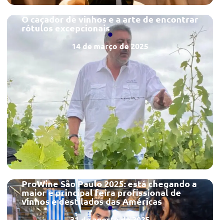
O caçador de vinhos e a arte de encontrar
rótulos excepcionais
14 de março de 2025
ProWine São Paulo 2025: está chegando a
maior e principal feira profissional de
vinhos e destilados das Américas
31 de agosto de 2025