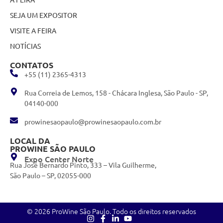
SEJA UM EXPOSITOR
VISITE A FEIRA
NOTÍCIAS
CONTATOS
+55 (11) 2365-4313
Rua Correia de Lemos, 158 - Chácara Inglesa, São Paulo - SP,
04140-000
prowinesaopaulo@prowinesaopaulo.com.br
LOCAL DA
PROWINE SÃO PAULO
Expo Center Norte
Rua José Bernardo Pinto, 333 – Vila Guilherme,
São Paulo – SP, 02055-000
© 2026 ProWine São Paulo. Todo os direitos reservados